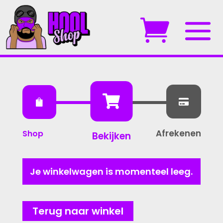



Afrekenen
Shop
Bekijken
Je winkelwagen is momenteel leeg.
Terug naar winkel