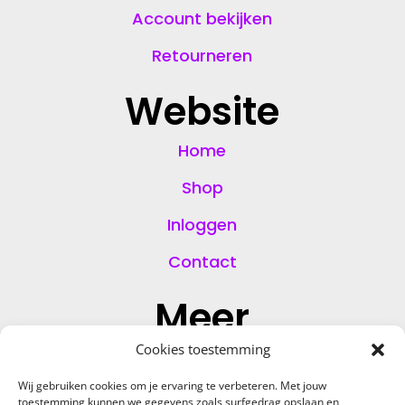
Account bekijken
Retourneren
Website
Home
Shop
Inloggen
Contact
Meer
Cookies toestemming
KvK:
93701918
Wij gebruiken cookies om je ervaring te verbeteren. Met jouw
E-mail:
info@hoolshop.nl
toestemming kunnen we gegevens zoals surfgedrag opslaan en